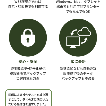
WEB環境があれば
Windows、Mac、タブレット
私たちは、WEB-SITE制作・ソフトウェア開発・クラウドシステ
自宅・往診先でも
利用可能
端末でも利用可能プリンター
ム開発・
WEBシステム開発を得意とし、各基幹業務ソフトベン
でもなんでもOK
ダー認定ライセンスを取得し
基幹システムの販売や導入支援・
サポートなども行います。
又、大手医療機関様の基幹システム10年以上の勤務実務経験を
持ち、
医療事務システム・電子カルテシステム・PACS・受付シ
ステム・予約システムなどの
販売導入、更に、事務機器・OA機
器などの販売や、サーバ構築などの
LANネットワーク整備等、
ITに関わる業務を幅広く行います。
部門は、メディカルソリューション事業部、インターネット事
業部、
システム事業部、営業部、環境工事部の5部門構成とな
り、
安心・安全
常に最新
モノ(制作/開発/環境構築)作りに真面目に取り組む会
証明書認証+
暗号化通信
新薬追加なども
自動更新
社、
複数箇所でバックアップ
診療終了後のデータ
モノ作りのオタク集団です。
災害対策も万全
バックアップも
不必要
技術力は負けない！
医師による操作テストを繰り返
すことで、多くの方に満足いた
弊社社長自ら、ネットワーク配線図面を引き、壁面内配線や天
だける操作性を追求しました。