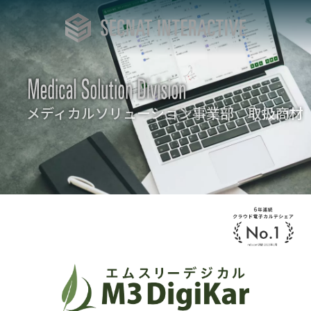
メディカルソリューション事業部
取扱商材
TOP
– 会社概要
会社概要
– 資格 / ライセンス / 登録
– 所属 / 会員 / その他
・ License online (ライセンス販売)
– メディカルソリューション事業部
事業部紹介
– インターネット事業部
– システム事業部