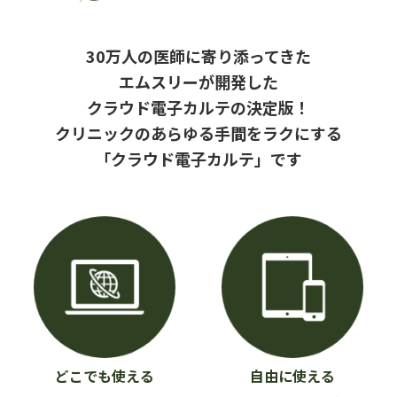
– 営業部
30万人の医師に寄り添ってきた
– 環境工事部
エムスリーが開発した
– 取扱商材
取扱商材
クラウド電子カルテの決定版！
クリニックのあらゆる
手間をラクにする
– ヘルスチェックアップ
「クラウド電子カルテ」です
採用情報
新着情報
お問い合わせ
リモートサポートは
こちら
各種ライセンス購入は
こちら
セクナットインタラクティブとは?
どこでも使える
自由に使える